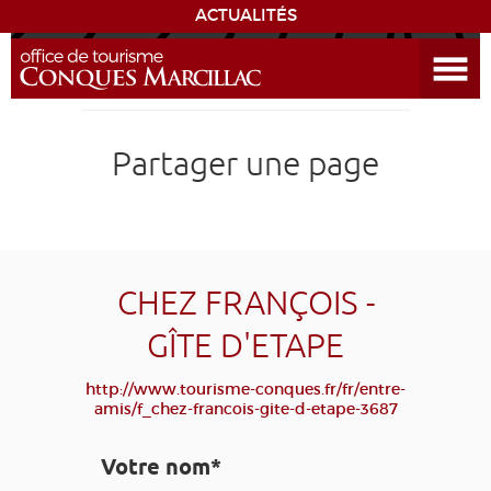
ACTUALITÉS
Ouvrir le menu
ENVIE
DE...
DÉCOUVRIR LA DESTINATION
Partager une page
CONQUES
EXPÉRIENCES
CHEZ FRANÇOIS -
SÉJOURNER
GÎTE D'ETAPE
AGENDA
http://www.tourisme-conques.fr/fr/entre-
amis/f_chez-francois-gite-d-etape-3687
VENIR
Votre nom*