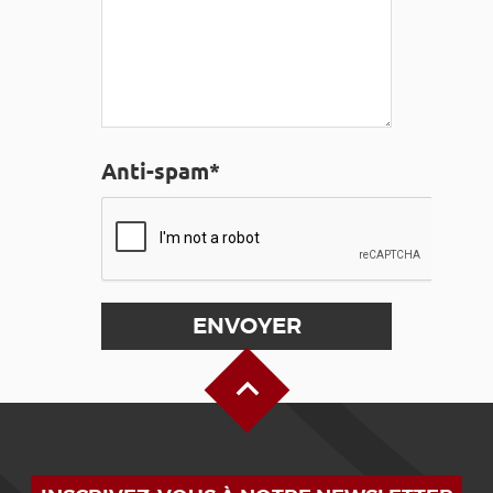
Anti-spam*
Haut de page