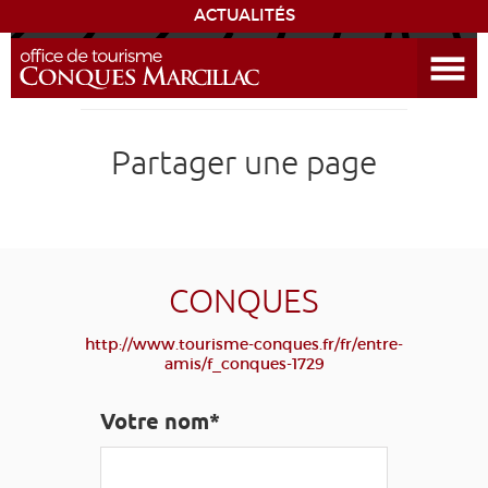
ACTUALITÉS
Ouvrir le menu
ENVIE
DE...
DÉCOUVRIR LA DESTINATION
Partager une page
CONQUES
EXPÉRIENCES
CONQUES
SÉJOURNER
http://www.tourisme-conques.fr/fr/entre-
amis/f_conques-1729
AGENDA
Votre nom*
VENIR