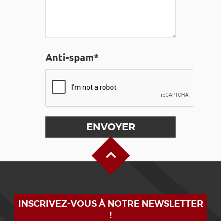
Anti-spam*
Haut de page
INSCRIVEZ-VOUS À NOTRE NEWSLETTER
!