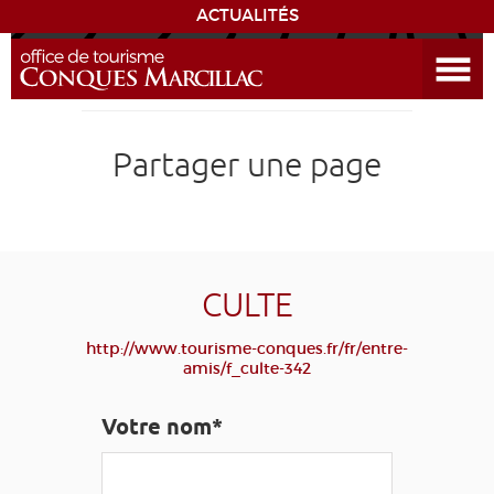
ACTUALITÉS
Ouvrir le menu
ENVIE
DE...
DÉCOUVRIR LA DESTINATION
Partager une page
CONQUES
EXPÉRIENCES
CULTE
SÉJOURNER
http://www.tourisme-conques.fr/fr/entre-
amis/f_culte-342
AGENDA
Votre nom*
VENIR