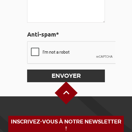
Anti-spam*
Haut de page
INSCRIVEZ-VOUS À NOTRE NEWSLETTER
!