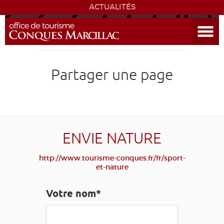
ACTUALITÉS
Ouvrir le menu
ENVIE
DE...
DÉCOUVRIR LA DESTINATION
Partager une page
CONQUES
EXPÉRIENCES
ENVIE NATURE
SÉJOURNER
http://www.tourisme-conques.fr/fr/sport-
et-nature
AGENDA
Votre nom*
VENIR