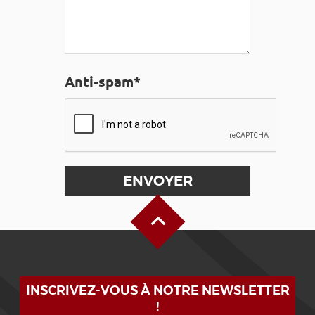
Anti-spam*
Haut de page
INSCRIVEZ-VOUS À NOTRE NEWSLETTER
!