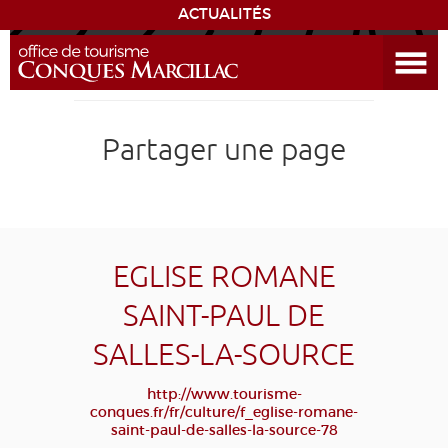
ACTUALITÉS
Ouvrir le menu
ENVIE
DE...
DÉCOUVRIR LA DESTINATION
Partager une page
CONQUES
EXPÉRIENCES
EGLISE ROMANE
SÉJOURNER
SAINT-PAUL DE
SALLES-LA-SOURCE
AGENDA
http://www.tourisme-
VENIR
conques.fr/fr/culture/f_eglise-romane-
saint-paul-de-salles-la-source-78