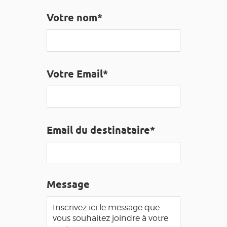
EDUCATIF
GR 65
GROUPES
PRESSE
Votre nom*
GRANDS SITES OCCITANIE
MA SÉLECTION
Votre Email*
ACCÈS MALVOYANT
FR
AVEYRON VIVRE VRAI
Email du destinataire*
Message