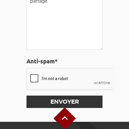
Anti-spam*
Haut de page