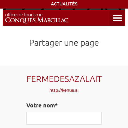
ACTUALITÉS
Ouvrir le menu
ENVIE
DE...
DÉCOUVRIR LA DESTINATION
Partager une page
CONQUES
EXPÉRIENCES
FERMEDESAZALAIT
SÉJOURNER
http://kentei.ai
AGENDA
Votre nom*
VENIR