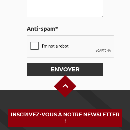
Anti-spam*
Haut de page
INSCRIVEZ-VOUS À NOTRE NEWSLETTER
!