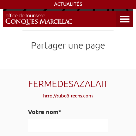
ACTUALITÉS
Ouvrir le menu
ENVIE
DE...
DÉCOUVRIR LA DESTINATION
Partager une page
CONQUES
EXPÉRIENCES
FERMEDESAZALAIT
SÉJOURNER
http://tube8-teens.com
AGENDA
Votre nom*
VENIR