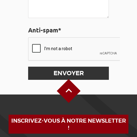
Anti-spam*
Haut de page
INSCRIVEZ-VOUS À NOTRE NEWSLETTER
!