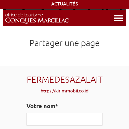
ACTUALITÉS
Ouvrir le menu
ENVIE
DE...
DÉCOUVRIR LA DESTINATION
Partager une page
CONQUES
EXPÉRIENCES
FERMEDESAZALAIT
SÉJOURNER
https://kirimmobil.co.id
AGENDA
Votre nom*
VENIR