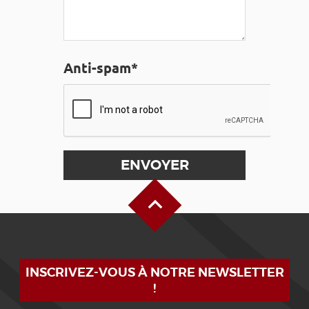
Anti-spam*
Haut de page
INSCRIVEZ-VOUS À NOTRE NEWSLETTER
!