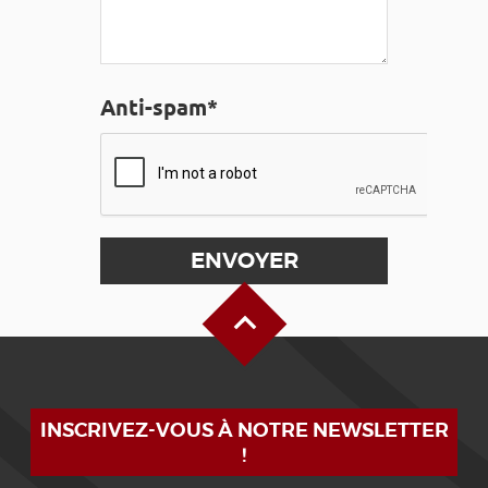
Anti-spam*
Haut de page
INSCRIVEZ-VOUS À NOTRE NEWSLETTER
!