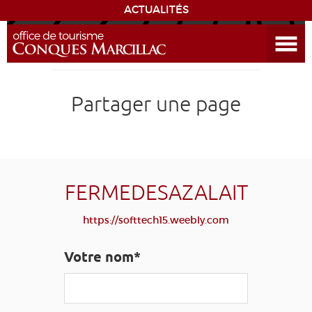
ACTUALITÉS
Ouvrir le menu
ENVIE
DE...
DÉCOUVRIR LA DESTINATION
Partager une page
CONQUES
EXPÉRIENCES
FERMEDESAZALAIT
SÉJOURNER
https://softtech15.weebly.com
AGENDA
Votre nom*
VENIR