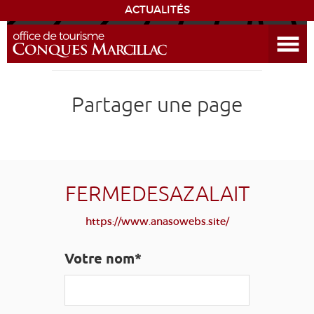
ACTUALITÉS
Ouvrir le menu
ENVIE
DE...
DÉCOUVRIR LA DESTINATION
Partager une page
CONQUES
EXPÉRIENCES
FERMEDESAZALAIT
SÉJOURNER
https://www.anasowebs.site/
AGENDA
Votre nom*
VENIR