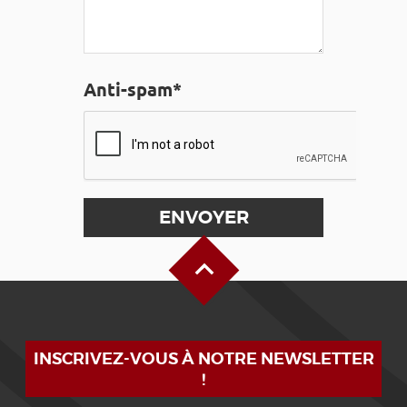
Anti-spam*
Haut de page
INSCRIVEZ-VOUS À NOTRE NEWSLETTER
!