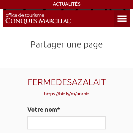
ACTUALITÉS
Ouvrir le menu
ENVIE
DE...
DÉCOUVRIR LA DESTINATION
Partager une page
CONQUES
EXPÉRIENCES
FERMEDESAZALAIT
SÉJOURNER
https://bit.ly/m/anrhit
AGENDA
Votre nom*
VENIR