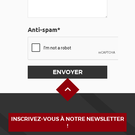
Anti-spam*
Haut de page
INSCRIVEZ-VOUS À NOTRE NEWSLETTER
!