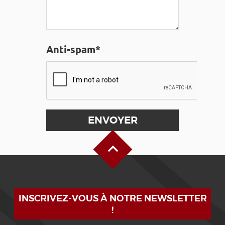
Anti-spam*
Haut de page
INSCRIVEZ-VOUS À NOTRE NEWSLETTER
!