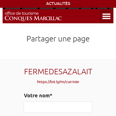
ACTUALITÉS
Ouvrir le menu
ENVIE
DE...
DÉCOUVRIR LA DESTINATION
Partager une page
CONQUES
EXPÉRIENCES
FERMEDESAZALAIT
SÉJOURNER
https://bit.ly/m/currivie
AGENDA
Votre nom*
VENIR