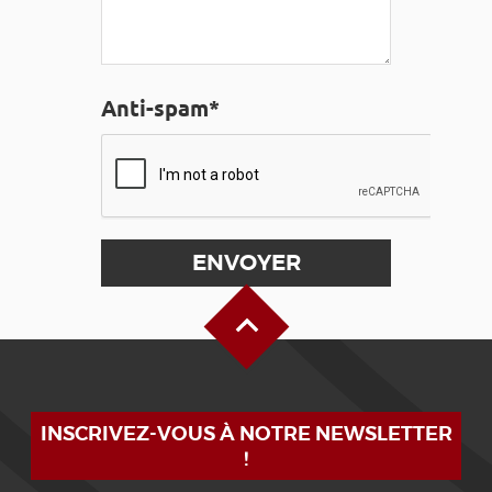
Anti-spam*
Haut de page
INSCRIVEZ-VOUS À NOTRE NEWSLETTER
!