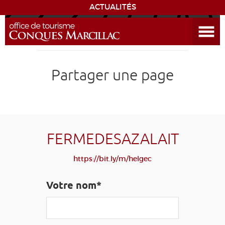
ACTUALITÉS
Ouvrir le menu
ENVIE
DE...
DÉCOUVRIR LA DESTINATION
Partager une page
CONQUES
EXPÉRIENCES
FERMEDESAZALAIT
SÉJOURNER
https://bit.ly/m/helgec
AGENDA
Votre nom*
VENIR