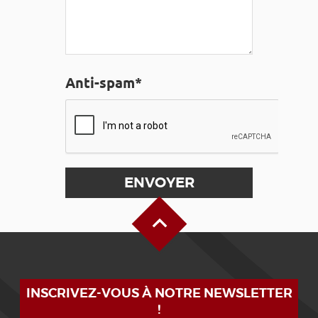
Anti-spam*
Haut de page
INSCRIVEZ-VOUS À NOTRE NEWSLETTER
!