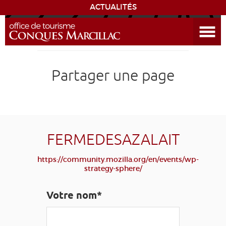
ACTUALITÉS
Ouvrir le menu
ENVIE
DE...
DÉCOUVRIR LA DESTINATION
Partager une page
CONQUES
EXPÉRIENCES
FERMEDESAZALAIT
SÉJOURNER
https://community.mozilla.org/en/events/wp-
strategy-sphere/
AGENDA
Votre nom*
VENIR