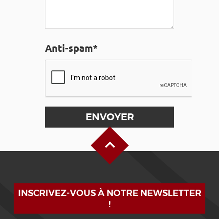
Anti-spam*
Haut de page
INSCRIVEZ-VOUS À NOTRE NEWSLETTER
!