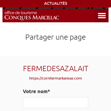
ACTUALITÉS
Ouvrir le menu
ENVIE
DE...
DÉCOUVRIR LA DESTINATION
Partager une page
CONQUES
EXPÉRIENCES
FERMEDESAZALAIT
SÉJOURNER
https://cornfarmarkansas.com
AGENDA
Votre nom*
VENIR