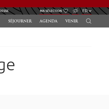
ACCÈS MALVOYANT
FR
RESSE
MA SÉLECTION
RECHERCHER
SÉJOURNER
AGENDA
VENIR
ge