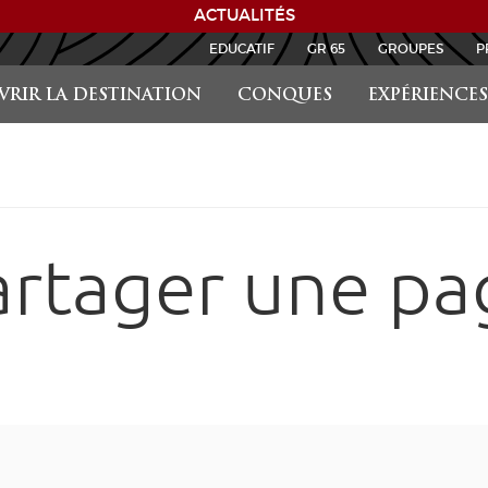
EDUCATIF
GR 65
GROUPES
P
RIR LA DESTINATION
CONQUES
EXPÉRIENCES
artager une pa