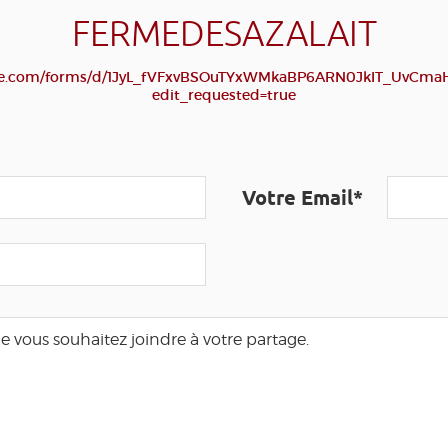
FERMEDESAZALAIT
ogle.com/forms/d/1JyL_fVFxvBSOuTYxWMkaBP6ARN0JkIT_UvCma
edit_requested=true
Votre Email*