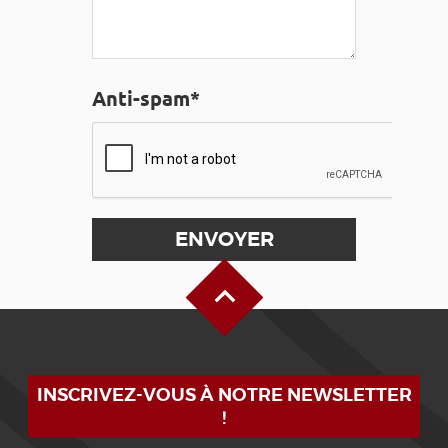
Anti-spam*
Haut de page
INSCRIVEZ-VOUS À NOTRE NEWSLETTER
!