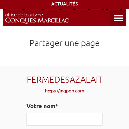
ACTUALITÉS
Ouvrir le menu
ENVIE
DE...
DÉCOUVRIR LA DESTINATION
Partager une page
CONQUES
EXPÉRIENCES
FERMEDESAZALAIT
SÉJOURNER
https://ingpop.com
AGENDA
Votre nom*
VENIR