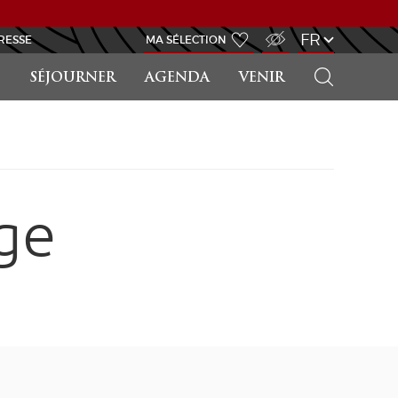
ACCÈS MALVOYANT
FR
RESSE
MA SÉLECTION
RECHERCHER
SÉJOURNER
AGENDA
VENIR
ge