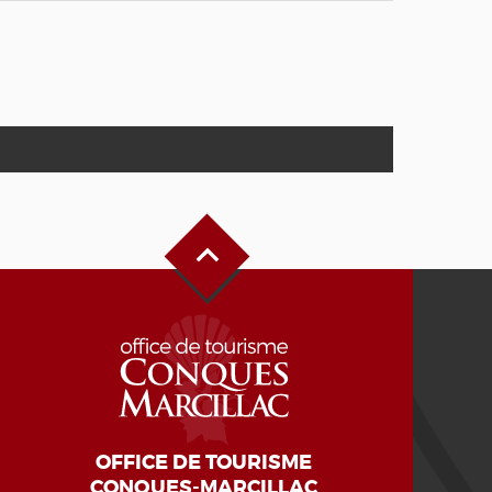
Haut de page
OFFICE DE TOURISME
CONQUES-MARCILLAC