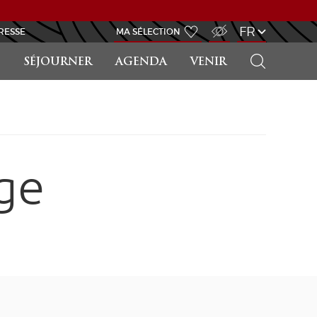
ACCÈS MALVOYANT
FR
RESSE
MA SÉLECTION
RECHERCHER
SÉJOURNER
AGENDA
VENIR
ge