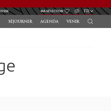
ACCÈS MALVOYANT
FR
RESSE
MA SÉLECTION
RECHERCHER
SÉJOURNER
AGENDA
VENIR
ge