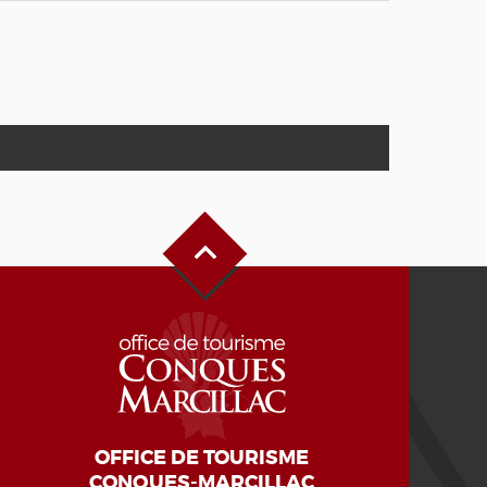
Haut de page
OFFICE DE TOURISME
CONQUES-MARCILLAC