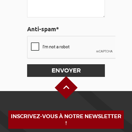
Anti-spam*
Haut de page
INSCRIVEZ-VOUS À NOTRE NEWSLETTER
!