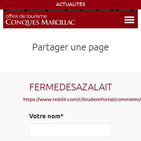
ACTUALITÉS
Ouvrir le menu
ENVIE
DE...
DÉCOUVRIR LA DESTINATION
Partager une page
CONQUES
EXPÉRIENCES
FERMEDESAZALAIT
SÉJOURNER
https://www.reddit.com/r/StudentPortal/comments/
AGENDA
Votre nom*
VENIR