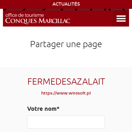
ACTUALITÉS
Ouvrir le menu
ENVIE
DE...
DÉCOUVRIR LA DESTINATION
Partager une page
CONQUES
EXPÉRIENCES
FERMEDESAZALAIT
SÉJOURNER
https://www.wiresoft.pl
AGENDA
Votre nom*
VENIR