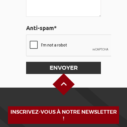
Anti-spam*
Haut de page
INSCRIVEZ-VOUS À NOTRE NEWSLETTER
!