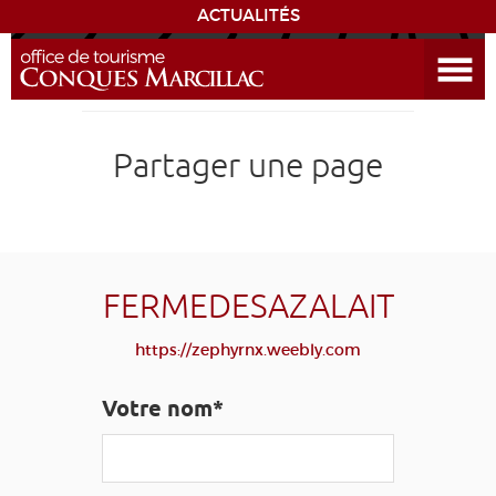
ACTUALITÉS
Ouvrir le menu
ENVIE
DE...
DÉCOUVRIR LA DESTINATION
Partager une page
CONQUES
EXPÉRIENCES
FERMEDESAZALAIT
SÉJOURNER
https://zephyrnx.weebly.com
AGENDA
Votre nom*
VENIR