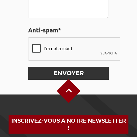
Anti-spam*
Haut de page
INSCRIVEZ-VOUS À NOTRE NEWSLETTER
!