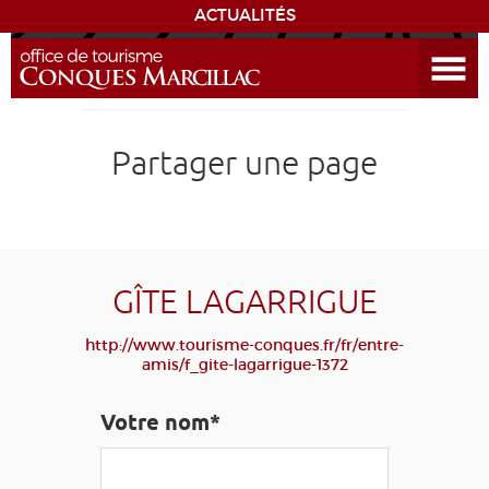
ACTUALITÉS
Ouvrir le menu
ENVIE
DE...
DÉCOUVRIR LA DESTINATION
Partager une page
CONQUES
EXPÉRIENCES
GÎTE LAGARRIGUE
SÉJOURNER
http://www.tourisme-conques.fr/fr/entre-
amis/f_gite-lagarrigue-1372
AGENDA
Votre nom*
VENIR