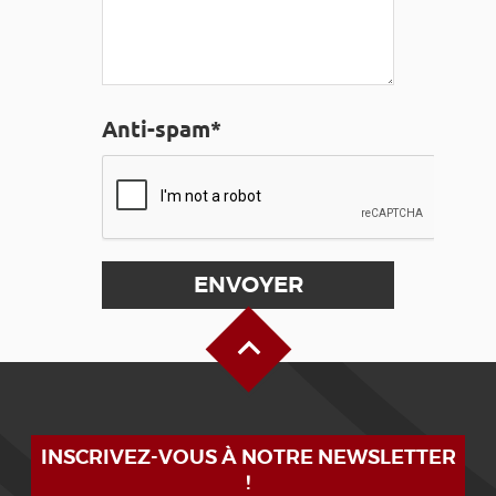
Anti-spam*
Haut de page
INSCRIVEZ-VOUS À NOTRE NEWSLETTER
!