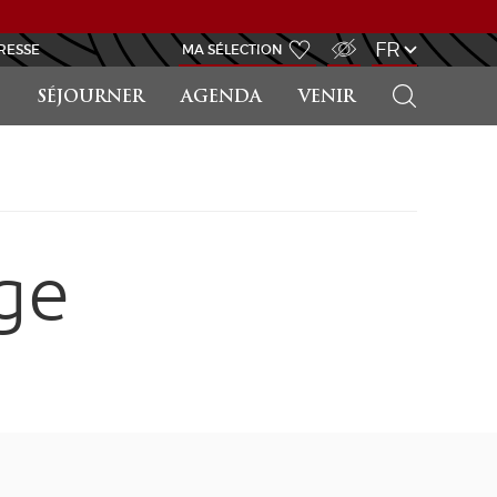
ACCÈS MALVOYANT
FR
RESSE
MA SÉLECTION
RECHERCHER
SÉJOURNER
AGENDA
VENIR
ge