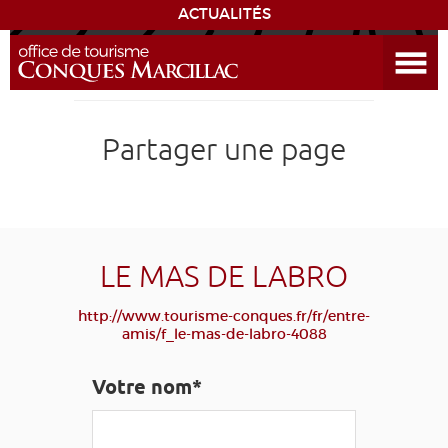
ACTUALITÉS
Ouvrir le menu
ENVIE
DE...
DÉCOUVRIR LA DESTINATION
Partager une page
CONQUES
EXPÉRIENCES
LE MAS DE LABRO
SÉJOURNER
http://www.tourisme-conques.fr/fr/entre-
amis/f_le-mas-de-labro-4088
AGENDA
Votre nom*
VENIR