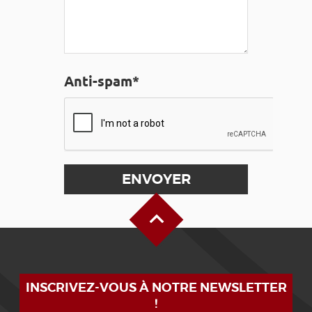
Anti-spam*
Haut de page
INSCRIVEZ-VOUS À NOTRE NEWSLETTER
!