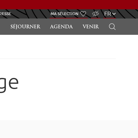
ACCÈS MALVOYANT
FR
RESSE
MA SÉLECTION
RECHERCHER
SÉJOURNER
AGENDA
VENIR
ge