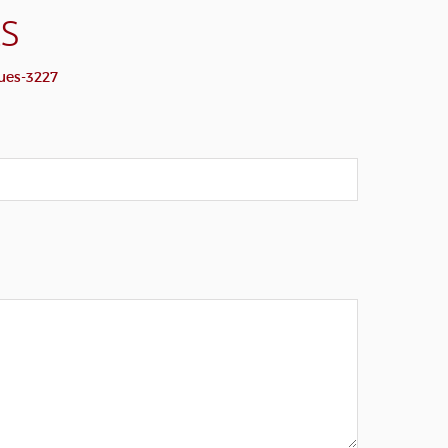
S
ues-3227