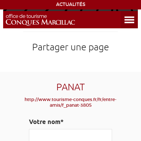
ACTUALITÉS
Ouvrir le menu
ENVIE
DE...
DÉCOUVRIR LA DESTINATION
Partager une page
CONQUES
EXPÉRIENCES
PANAT
SÉJOURNER
http://www.tourisme-conques.fr/fr/entre-
amis/f_panat-3805
AGENDA
Votre nom*
VENIR