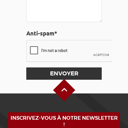
Anti-spam*
Haut de page
INSCRIVEZ-VOUS À NOTRE NEWSLETTER
!