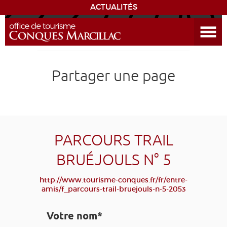
ACTUALITÉS
Ouvrir le menu
ENVIE
DE...
DÉCOUVRIR LA DESTINATION
Partager une page
CONQUES
EXPÉRIENCES
PARCOURS TRAIL
SÉJOURNER
BRUÉJOULS N° 5
AGENDA
http://www.tourisme-conques.fr/fr/entre-
amis/f_parcours-trail-bruejouls-n-5-2053
VENIR
Votre nom*