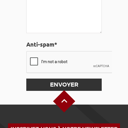
Anti-spam*
Haut de page