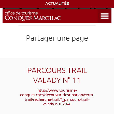
ACTUALITÉS
Ouvrir le menu
ENVIE
DE...
DÉCOUVRIR LA DESTINATION
Partager une page
CONQUES
EXPÉRIENCES
PARCOURS TRAIL
SÉJOURNER
VALADY N° 11
AGENDA
http://www.tourisme-
conques.fr/fr/decouvrir-destination/terra-
trail/recherche-trail/f_parcours-trail-
VENIR
valady-n-11-2048