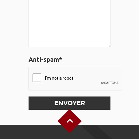
Anti-spam*
Haut de page