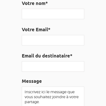
Votre nom*
EDUCATIF
GR 65
GROUPES
PRESSE
GRANDS SITES OCCITANIE
MA SÉLECTION
Votre Email*
ACCÈS MALVOYANT
FR
AVEYRON VIVRE VRAI
Email du destinataire*
Message