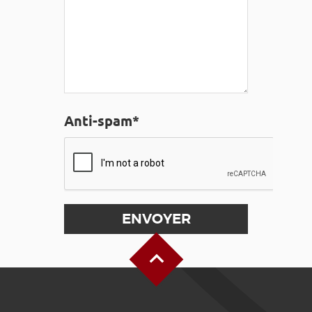
Anti-spam*
Haut de page