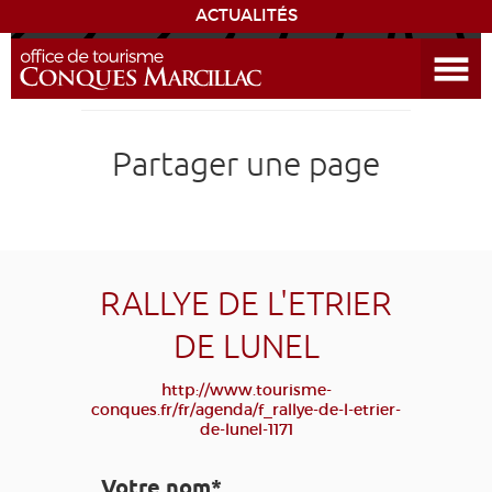
ACTUALITÉS
Ouvrir le menu
ENVIE
DE...
DÉCOUVRIR LA DESTINATION
Partager une page
CONQUES
EXPÉRIENCES
RALLYE DE L'ETRIER
SÉJOURNER
DE LUNEL
AGENDA
http://www.tourisme-
conques.fr/fr/agenda/f_rallye-de-l-etrier-
de-lunel-1171
VENIR
Votre nom*