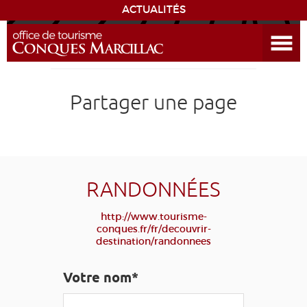
ACTUALITÉS
Ouvrir le menu
ENVIE
DE...
DÉCOUVRIR LA DESTINATION
Partager une page
CONQUES
EXPÉRIENCES
RANDONNÉES
SÉJOURNER
http://www.tourisme-
conques.fr/fr/decouvrir-
destination/randonnees
AGENDA
Votre nom*
VENIR