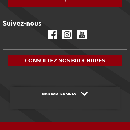
!
Suivez-nous
Facebook
Instagram
YouTube
CONSULTEZ NOS BROCHURES
NOS PARTENAIRES