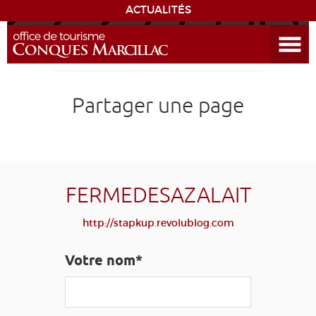
ACTUALITÉS
Ouvrir le menu
ENVIE
DE...
DÉCOUVRIR LA DESTINATION
Partager une page
CONQUES
EXPÉRIENCES
FERMEDESAZALAIT
SÉJOURNER
http://stapkup.revolublog.com
AGENDA
Votre nom*
VENIR