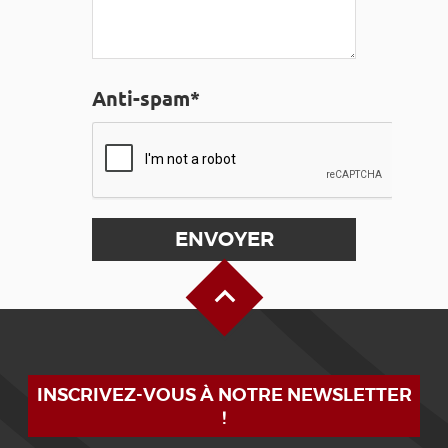
Anti-spam*
Haut de page
INSCRIVEZ-VOUS À NOTRE NEWSLETTER
!