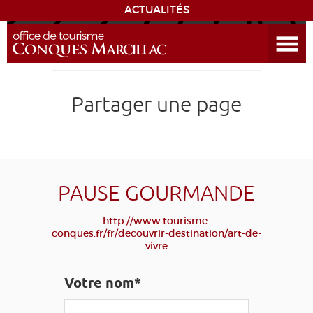
ACTUALITÉS
Ouvrir le menu
ENVIE
DE...
DÉCOUVRIR LA DESTINATION
Partager une page
CONQUES
EXPÉRIENCES
PAUSE GOURMANDE
SÉJOURNER
http://www.tourisme-
conques.fr/fr/decouvrir-destination/art-de-
vivre
AGENDA
Votre nom*
VENIR