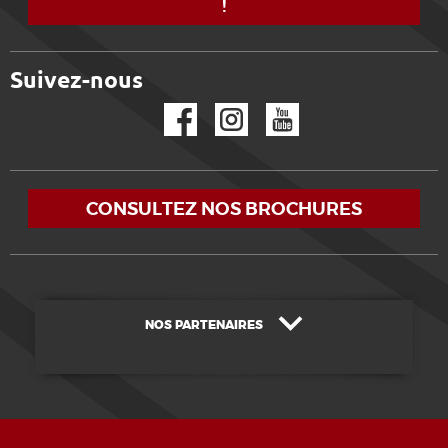
!
Suivez-nous
Facebook
Instagram
YouTube
CONSULTEZ NOS BROCHURES
NOS PARTENAIRES