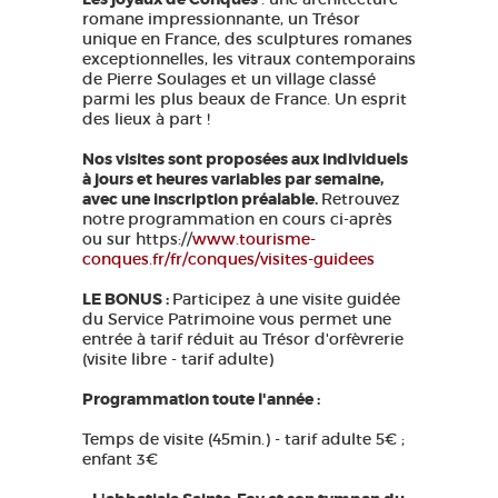
romane impressionnante, un Trésor
GRANDS SITES OCCITANIE
unique en France, des sculptures romanes
MA SÉLECTION
exceptionnelles, les vitraux contemporains
de Pierre Soulages et un village classé
parmi les plus beaux de France. Un esprit
des lieux à part !
ACCÈS MALVOYANT
FR
Nos visites sont proposées aux individuels
à jours et heures variables par semaine,
avec une inscription préalable.
Retrouvez
AVEYRON VIVRE VRAI
notre
programmation en cours ci-après
ou sur https://
www.tourisme-
conques.fr/fr/conques/visites-guidees
LE BONUS :
Participez à une visite guidée
du Service Patrimoine vous permet une
entrée à tarif réduit au Trésor d'orfèvrerie
(visite libre - tarif adulte)
Programmation toute l'année :
Temps de visite (45min.) - tarif adulte 5€ ;
enfant 3€