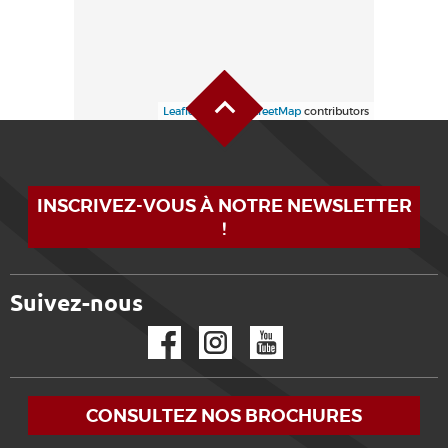
Haut de page
Leaflet
| ©
OpenStreetMap
contributors
INSCRIVEZ-VOUS À NOTRE NEWSLETTER
!
Suivez-nous
Facebook
Instagram
YouTube
CONSULTEZ NOS BROCHURES