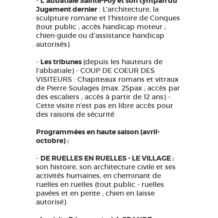
-
L'abbatiale Sainte-Foy et son tympan du
Jugement dernier
: L'architecture, la
sculpture romane et l'histoire de Conques
(tout public ; accès handicap moteur ;
chien-guide ou d'assistance handicap
autorisés)
-
Les tribunes
(depuis les hauteurs de
l'abbatiale) - COUP DE COEUR DES
VISITEURS : Chapiteaux romans et vitraux
de Pierre Soulages (max. 25pax ; accès par
des escaliers ; accès à partir de 12 ans) -
Cette visite n'est pas en libre accès pour
des raisons de sécurité
Programmées en haute saison (avril-
octobre) :
-
DE RUELLES EN RUELLES - LE VILLAGE :
son histoire, son architecture civile et ses
activités humaines, en cheminant de
ruelles en ruelles (tout public - ruelles
pavées et en pente ; chien en laisse
autorisé)