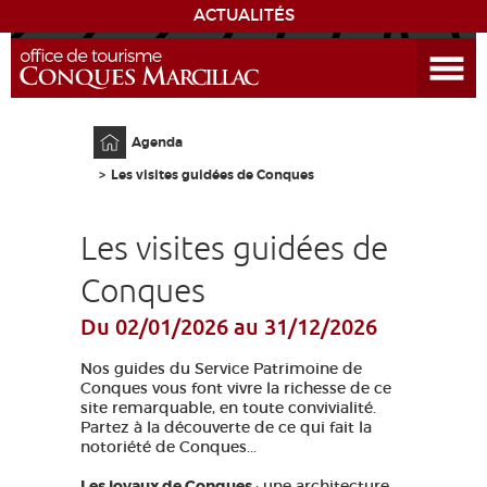
ACTUALITÉS
Ouvrir le menu
ENVIE
DE...
Accueil
Agenda
DÉCOUVRIR LA DESTINATION
Les visites guidées de Conques
CONQUES
Les visites guidées de
EXPÉRIENCES
Conques
Du 02/01/2026
au 31/12/2026
SÉJOURNER
Nos guides du Service Patrimoine de
AGENDA
Conques vous font vivre la richesse de ce
site remarquable, en toute convivialité.
Partez à la découverte de ce qui fait la
VENIR
notoriété de Conques...
Les joyaux de Conques
: une architecture
EDUCATIF
GR 65
GROUPES
PRESSE