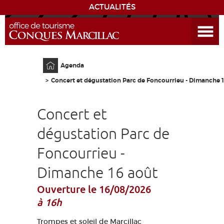
ACTUALITÉS
Ouvrir le menu
ENVIE
DE...
Accueil
Agenda
DÉCOUVRIR LA DESTINATION
Concert et dégustation Parc de Foncourrieu - Dimanche 
CONQUES
Concert et
EXPÉRIENCES
dégustation Parc de
Foncourrieu -
SÉJOURNER
Dimanche 16 août
AGENDA
Ouverture le 16/08/2026
à 16h
VENIR
Trompes et soleil de Marcillac
EDUCATIF
GR 65
GROUPES
PRESSE