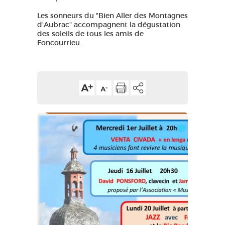
GRANDS SITES OCCITANIE
Les sonneurs du "Bien Aller des Montagnes
d'Aubrac" accompagnent la dégustation
MA SÉLECTION
des soleils de tous les amis de
Foncourrieu.
ACCÈS MALVOYANT
FR
AVEYRON VIVRE VRAI