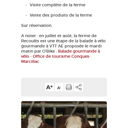
Visite complète de la ferme
GRANDS SITES OCCITANIE
MA SÉLECTION
Vente des produits de la ferme
Sur réservation.
A noter : en juillet et août, la ferme de
ACCÈS MALVOYANT
FR
Recoulès est une étape de la balade à vélo
gourmande à VTT AE proposée le mardi
matin par O'Bike :
Balade gourmande à
AVEYRON VIVRE VRAI
vélo - Office de tourisme Conques-
Marcillac