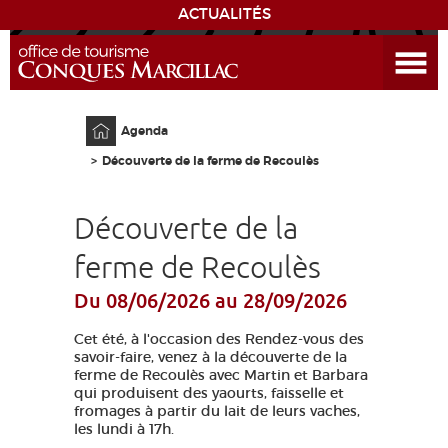
ACTUALITÉS
Ouvrir le menu
ENVIE
DE...
Accueil
Agenda
DÉCOUVRIR LA DESTINATION
Découverte de la ferme de Recoulès
CONQUES
Découverte de la
EXPÉRIENCES
ferme de Recoulès
Du 08/06/2026
au 28/09/2026
SÉJOURNER
Cet été, à l'occasion des Rendez-vous des
AGENDA
savoir-faire, venez à la découverte de la
ferme de Recoulès avec Martin et Barbara
qui produisent des yaourts, faisselle et
VENIR
fromages à partir du lait de leurs vaches,
les lundi à 17h.
EDUCATIF
GR 65
GROUPES
PRESSE