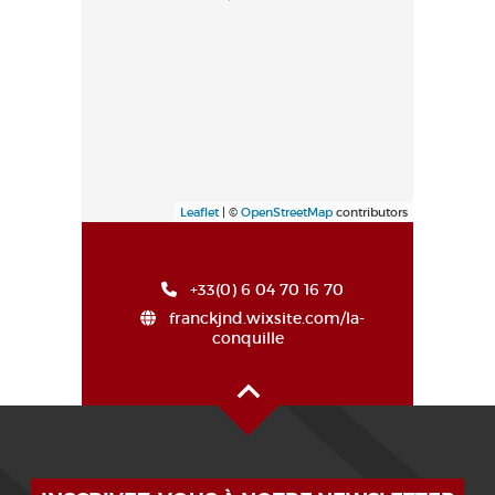
Leaflet
| ©
OpenStreetMap
contributors
+33(0) 6 04 70 16 70
franckjnd.wixsite.com/la-
conquille
Haut de page