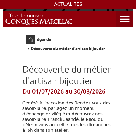
ACTUALITÉS
Ouvrir le menu
ENVIE
DE...
Accueil
Agenda
DÉCOUVRIR LA DESTINATION
Découverte du métier d'artisan bijoutier
CONQUES
Découverte du métier
EXPÉRIENCES
d'artisan bijoutier
Du 01/07/2026
au 30/08/2026
SÉJOURNER
Cet été, à l'occasion des Rendez-vous des
AGENDA
savoir-faire, partagez un moment
d'échange privilégié et découvrez nos
savoir-faire. Franck Jeandé, le Bijou du
VENIR
pèlerin vous accueille tous les dimanches
à 15h dans son atelier.
EDUCATIF
GR 65
GROUPES
PRESSE