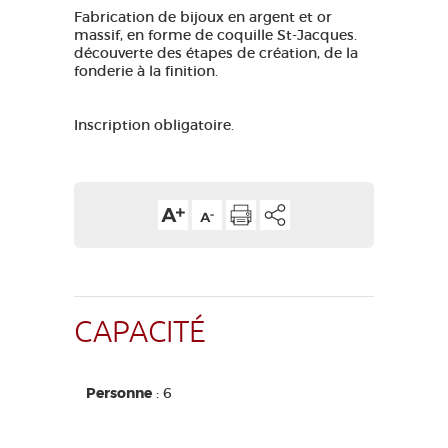
Fabrication de bijoux en argent et or
GRANDS SITES OCCITANIE
massif, en forme de coquille St-Jacques.
MA SÉLECTION
découverte des étapes de création, de la
fonderie à la finition.
Inscription obligatoire.
ACCÈS MALVOYANT
FR
AVEYRON VIVRE VRAI
CAPACITÉ
Personne
: 6