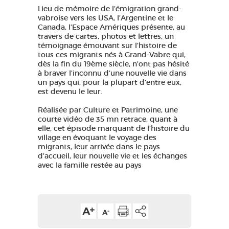
Lieu de mémoire de l’émigration grand-
GRANDS SITES OCCITANIE
vabroise vers les USA, l’Argentine et le
MA SÉLECTION
Canada, l’Espace Amériques présente, au
travers de cartes, photos et lettres, un
témoignage émouvant sur l’histoire de
tous ces migrants nés à Grand-Vabre qui,
dès la fin du 19ème siècle, n’ont pas hésité
ACCÈS MALVOYANT
FR
à braver l’inconnu d’une nouvelle vie dans
un pays qui, pour la plupart d’entre eux,
est devenu le leur.
AVEYRON VIVRE VRAI
Réalisée par Culture et Patrimoine, une
courte vidéo de 35 mn retrace, quant à
elle, cet épisode marquant de l’histoire du
village en évoquant le voyage des
migrants, leur arrivée dans le pays
d’accueil, leur nouvelle vie et les échanges
avec la famille restée au pays