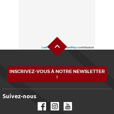
Haut de page
Leaflet
| ©
OpenStreetMap
contributors
INSCRIVEZ-VOUS À NOTRE NEWSLETTER
!
Suivez-nous
Facebook
Instagram
YouTube