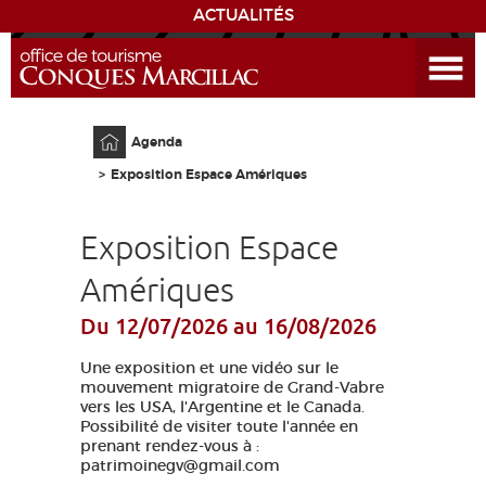
ACTUALITÉS
Ouvrir le menu
ENVIE
DE...
Accueil
Agenda
DÉCOUVRIR LA DESTINATION
Exposition Espace Amériques
CONQUES
Exposition Espace
EXPÉRIENCES
Amériques
Du 12/07/2026
au 16/08/2026
SÉJOURNER
Une exposition et une vidéo sur le
AGENDA
mouvement migratoire de Grand-Vabre
vers les USA, l'Argentine et le Canada.
Possibilité de visiter toute l'année en
VENIR
prenant rendez-vous à :
patrimoinegv@gmail.com
EDUCATIF
GR 65
GROUPES
PRESSE