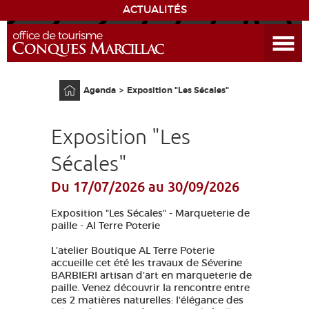
ACTUALITÉS
Ouvrir le menu
ENVIE
DE...
Accueil
Agenda
Exposition "Les Sécales"
DÉCOUVRIR LA DESTINATION
Exposition "Les
CONQUES
Sécales"
EXPÉRIENCES
Du 17/07/2026
au 30/09/2026
SÉJOURNER
Exposition "Les Sécales" - Marqueterie de
paille - Al Terre Poterie
AGENDA
L’atelier Boutique AL Terre Poterie
accueille cet été les travaux de Séverine
BARBIERI artisan d’art en marqueterie de
VENIR
paille. Venez découvrir la rencontre entre
ces 2 matières naturelles: l'élégance des
EDUCATIF
GR 65
GROUPES
PRESSE