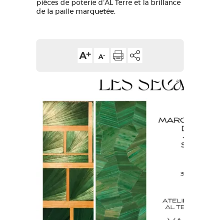
pièces de poterie d’AL Terre et la brillance
de la paille marquetée.
GRANDS SITES OCCITANIE
MA SÉLECTION
ACCÈS MALVOYANT
FR
AVEYRON VIVRE VRAI