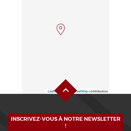
Haut de page
Leaflet
| ©
OpenStreetMap
contributors
INSCRIVEZ-VOUS À NOTRE NEWSLETTER
!