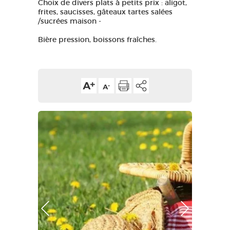
Choix de divers plats à petits prix : aligot,
frites, saucisses, gâteaux tartes salées
GRANDS SITES OCCITANIE
/sucrées maison -
MA SÉLECTION
Bière pression, boissons fraîches.
ACCÈS MALVOYANT
FR
AVEYRON VIVRE VRAI
Photo Précédente
Photo Suivante