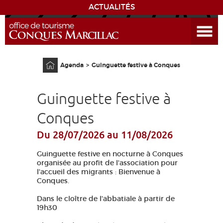
ACTUALITÉS
Ouvrir le menu
ENVIE
DE...
Accueil
Agenda
Guinguette festive à Conques
DÉCOUVRIR LA DESTINATION
Guinguette festive à
CONQUES
Conques
EXPÉRIENCES
Du 28/07/2026
au 11/08/2026
SÉJOURNER
Guinguette festive en nocturne à Conques
organisée au profit de l'association pour
l'accueil des migrants : Bienvenue à
AGENDA
Conques.
Dans le cloître de l'abbatiale à partir de
VENIR
19h30
EDUCATIF
GR 65
GROUPES
PRESSE