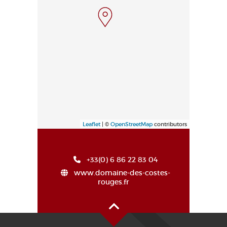
Leaflet
| ©
OpenStreetMap
contributors
+33(0) 6 86 22 83 04
www.domaine-des-costes-
rouges.fr
Haut de page