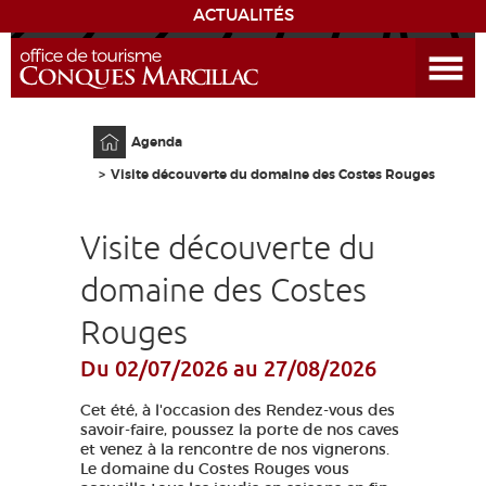
ACTUALITÉS
Ouvrir le menu
ENVIE
DE...
Accueil
Agenda
DÉCOUVRIR LA DESTINATION
Visite découverte du domaine des Costes Rouges
CONQUES
Visite découverte du
EXPÉRIENCES
domaine des Costes
Rouges
SÉJOURNER
Du 02/07/2026
au 27/08/2026
AGENDA
Cet été, à l'occasion des Rendez-vous des
savoir-faire, poussez la porte de nos caves
VENIR
et venez à la rencontre de nos vignerons.
Le domaine du Costes Rouges vous
EDUCATIF
GR 65
GROUPES
PRESSE