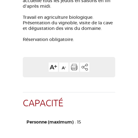
accueille tous les jeudis en saisons en fin
d'après midi.
GRANDS SITES OCCITANIE
MA SÉLECTION
Travail en agriculture biologique.
Présentation du vignoble, visite de la cave
et dégustation des vins du domaine.
ACCÈS MALVOYANT
Réservation obligatoire.
FR
AVEYRON VIVRE VRAI
CAPACITÉ
Personne (maximum)
: 15