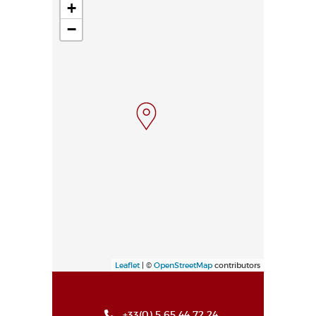
+
−
Leaflet
| ©
OpenStreetMap
contributors
+33(0) 5 65 44 72 24