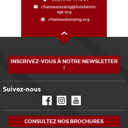
chateauestaing@fondation-
vge.org
chateaudestaing.org
Haut de page
INSCRIVEZ-VOUS À NOTRE NEWSLETTER
!
Suivez-nous
Facebook
Instagram
YouTube
CONSULTEZ NOS BROCHURES