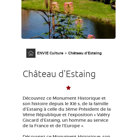
GRANDS SITES OCCITANIE
MA SÉLECTION
ACCÈS MALVOYANT
FR
Accueil
ENVIE Culture
Château d'Estaing
AVEYRON VIVRE VRAI
Château d'Estaing
Découvrez ce Monument Historique et
son histoire depuis le XIè s, de la famille
d'Estaing à celle du 3ème Président de la
Vème République et l'exposition « Valéry
Giscard d'Estaing, un homme au service
de la France et de l'Europe ».
Découvrez ce Monument Historique, son