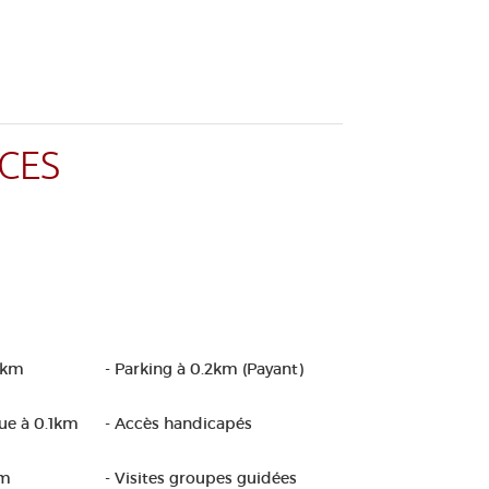
CES
2km
- Parking à 0.2km (Payant)
que à 0.1km
- Accès handicapés
km
- Visites groupes guidées