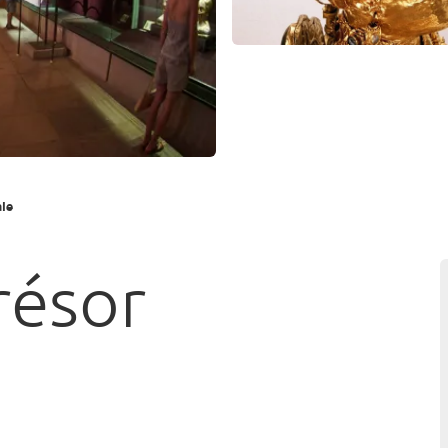
ale
résor