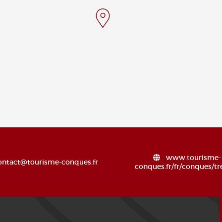
www.tourisme-
ontact@tourisme-conques.fr
conques.fr/fr/conques/tr