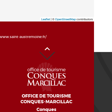
Leaflet
| ©
OpenStreetMap
contributors
www.saint-austremoine.fr/
Haut de page
OFFICE DE TOURISME
CONQUES-MARCILLAC
Conques