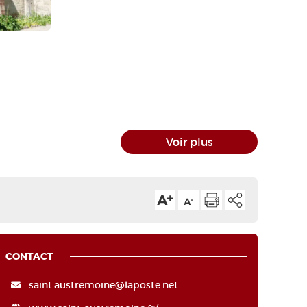
Voir plus
CONTACT
saint.austremoine@laposte.net