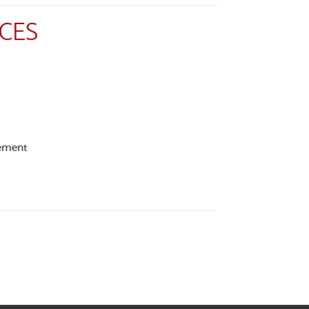
CES
lement