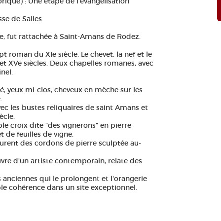
ique) : Une étape de l'évangélisation
sse de Salles.
ne, fut rattachée à Saint-Amans de Rodez.
t roman du XIe siècle. Le chevet, la nef et le
et XVe siècles. Deux chapelles romanes, avec
nel.
é, yeux mi-clos, cheveux en mèche sur les
.
vec les bustes reliquaires de saint Amans et
ècle.
le croix dite "des vignerons" en pierre
 de feuilles de vigne.
courent des cordons de pierre sculptée au-
vre d'un artiste contemporain, relate des
s anciennes qui le prolongent et l'orangerie
 cohérence dans un site exceptionnel.