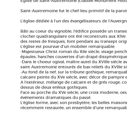
Eglise de Saint-Austremoine (classée Monument Histor
Saint-Austremoine fut le chef-lieu primitif de la paroi
L'église dédiée à l'un des évangélisateurs de l'Auverg
Bâti au coeur du vignoble, l'édifice possède un transep
clocher quadrangulaire ont été reconstruits aux XIVe 
des restes de fresques, font pendant au transept origi
L'église est pourvue d'un mobilier remarquable.
-Majestueux Christ roman du XIIe siècle, visage pench
épaules, hanches couvertes d'un drapé dissymétrique
-Dans le choeur ogival, maître-autel du XVIIIe siècle a
saint Austremoine entourés de bas-reliefs du XVIIIe si
-Au fond de la nef, sur la tribune gothique, remarquab
calcaire peinte du XVe siècle, avec décor de pampre et
A l'extérieur, mélange de calcaire et de grés rouge, 
dessus de deux enfeux gothiques.
Face au porche du XVe siècle, une croix moderne, oeu
événements dramatiques du passé.
L'église forme, avec son presbytère, les belles maison
récemment restaurée, un ensemble d'une remarquable