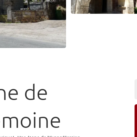
ne de
emoine