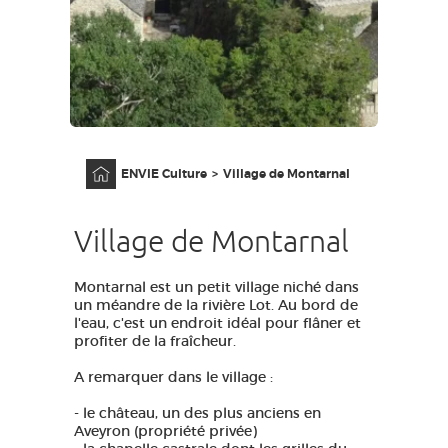
GRANDS SITES OCCITANIE
MA SÉLECTION
ACCÈS MALVOYANT
FR
Accueil
ENVIE Culture
Village de Montarnal
AVEYRON VIVRE VRAI
Village de Montarnal
Montarnal est un petit village niché dans
un méandre de la rivière Lot. Au bord de
l'eau, c'est un endroit idéal pour flâner et
profiter de la fraîcheur.
A remarquer dans le village :
- le château, un des plus anciens en
Aveyron (propriété privée)