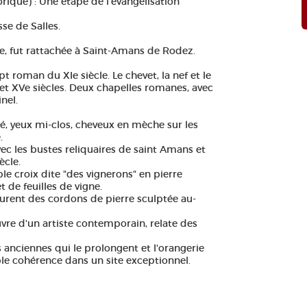
ique) : Une étape de l'évangélisation
sse de Salles.
ne, fut rattachée à Saint-Amans de Rodez.
t roman du XIe siècle. Le chevet, la nef et le
et XVe siècles. Deux chapelles romanes, avec
nel.
é, yeux mi-clos, cheveux en mèche sur les
.
vec les bustes reliquaires de saint Amans et
ècle.
le croix dite "des vignerons" en pierre
 de feuilles de vigne.
courent des cordons de pierre sculptée au-
vre d'un artiste contemporain, relate des
s anciennes qui le prolongent et l'orangerie
 cohérence dans un site exceptionnel.