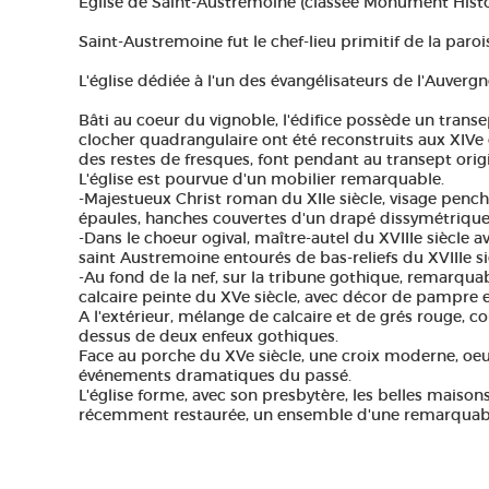
Eglise de Saint-Austremoine (classée Monument Histor
Saint-Austremoine fut le chef-lieu primitif de la paroi
L'église dédiée à l'un des évangélisateurs de l'Auverg
Bâti au coeur du vignoble, l'édifice possède un transep
clocher quadrangulaire ont été reconstruits aux XIVe 
des restes de fresques, font pendant au transept origi
L'église est pourvue d'un mobilier remarquable.
-Majestueux Christ roman du XIIe siècle, visage pench
épaules, hanches couvertes d'un drapé dissymétrique
-Dans le choeur ogival, maître-autel du XVIIIe siècle a
saint Austremoine entourés de bas-reliefs du XVIIIe si
-Au fond de la nef, sur la tribune gothique, remarquab
calcaire peinte du XVe siècle, avec décor de pampre et
A l'extérieur, mélange de calcaire et de grés rouge, 
dessus de deux enfeux gothiques.
Face au porche du XVe siècle, une croix moderne, oeu
événements dramatiques du passé.
L'église forme, avec son presbytère, les belles maison
récemment restaurée, un ensemble d'une remarquable