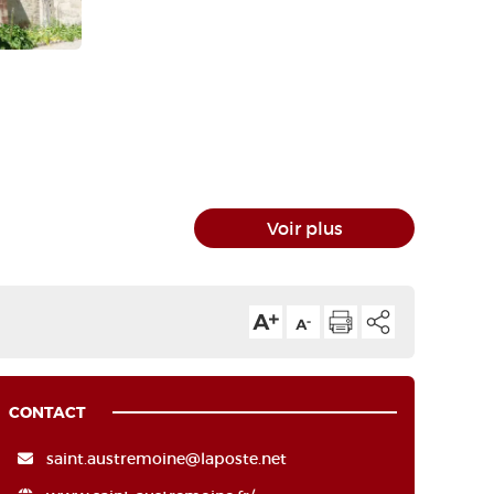
Voir plus
CONTACT
saint.austremoine@laposte.net