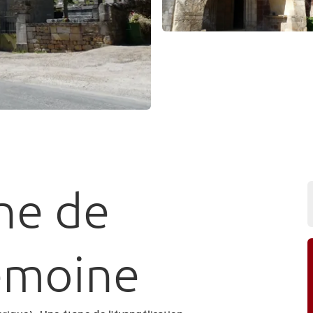
ne de
emoine