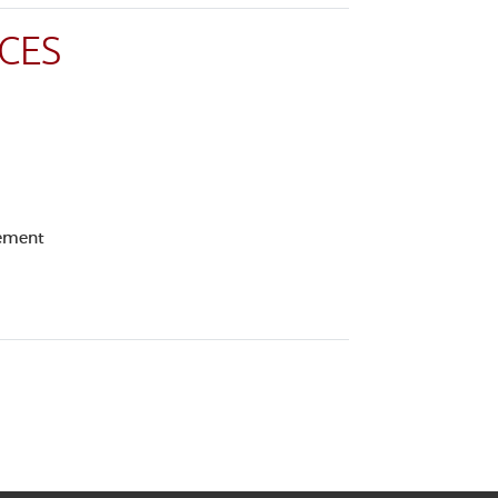
CES
lement