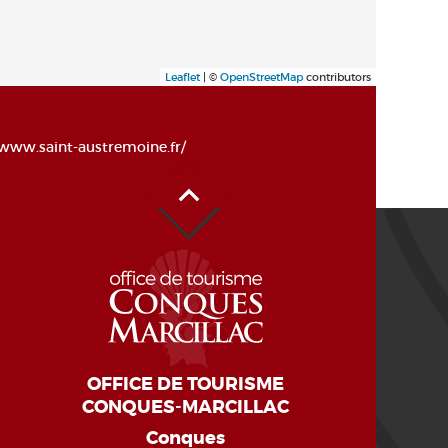
Leaflet
| ©
OpenStreetMap
contributors
www.saint-austremoine.fr/
Haut de page
OFFICE DE TOURISME
CONQUES-MARCILLAC
Conques