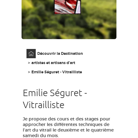
GRANDS SITES OCCITANIE
MA SÉLECTION
ACCÈS MALVOYANT
FR
Accueil
Découvrir la Destination
AVEYRON VIVRE VRAI
artistes et artisans d’art
Emilie Séguret - Vitrailliste
Emilie Séguret -
Vitrailliste
Je propose des cours et des stages pour
approcher les différentes techniques de
l'art du vitrail le deuxième et le quatrième
samedi du mois.