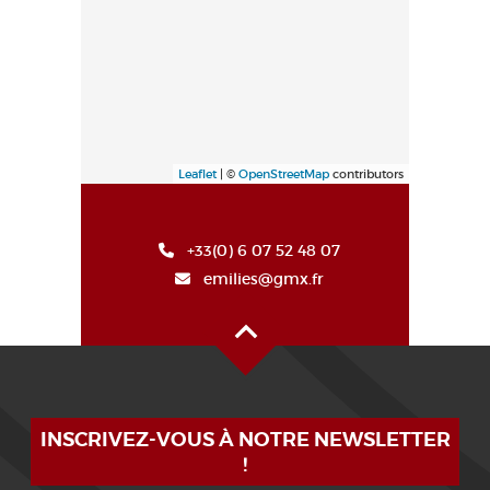
Leaflet
| ©
OpenStreetMap
contributors
+33(0) 6 07 52 48 07
emilies@gmx.fr
Haut de page
INSCRIVEZ-VOUS À NOTRE NEWSLETTER
!