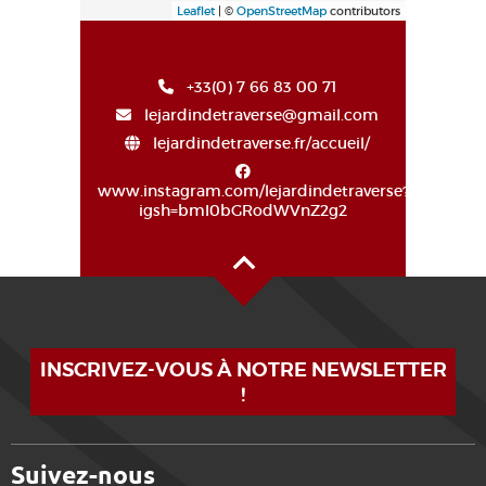
Leaflet
| ©
OpenStreetMap
contributors
+33(0) 7 66 83 00 71
lejardindetraverse@gmail.com
lejardindetraverse.fr/accueil/
www.instagram.com/lejardindetraverse?
igsh=bmI0bGRodWVnZ2g2
Haut de page
INSCRIVEZ-VOUS À NOTRE NEWSLETTER
!
Suivez-nous