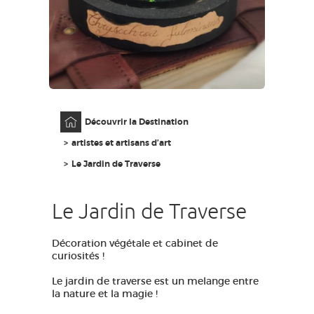
GRANDS SITES OCCITANIE
MA SÉLECTION
ACCÈS MALVOYANT
FR
Accueil
Découvrir la Destination
AVEYRON VIVRE VRAI
artistes et artisans d’art
Le Jardin de Traverse
Le Jardin de Traverse
Décoration végétale et cabinet de
curiosités !
Le jardin de traverse est un melange entre
la nature et la magie !