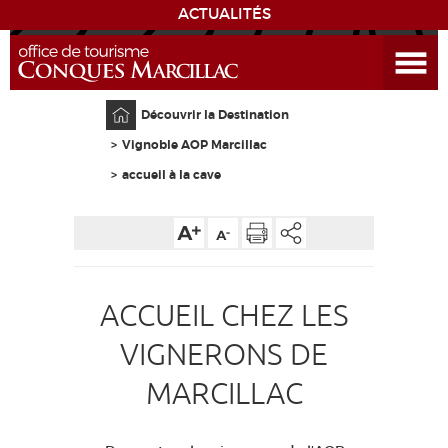
ACTUALITÉS
Ouvrir le menu
ENVIE
DE...
Accueil
Découvrir la Destination
DÉCOUVRIR LA DESTINATION
Vignoble AOP Marcillac
accueil à la cave
CONQUES
EXPÉRIENCES
SÉJOURNER
ACCUEIL CHEZ LES
VIGNERONS DE
AGENDA
MARCILLAC
VENIR