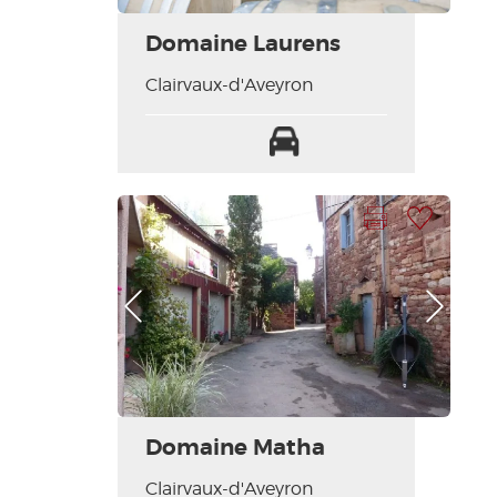
Domaine Laurens
Clairvaux-d'Aveyron
Parking
Imprimer la fiche
Ajouter à ma sélection
Photo Précédente
Photo Suivante
Domaine Matha
Clairvaux-d'Aveyron