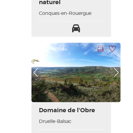
naturel
Conques-en-Rouergue
Parking
Imprimer la fiche
Ajouter à ma sélection
Photo Précédente
Photo Suivante
Domaine de l'Obre
Druelle-Balsac