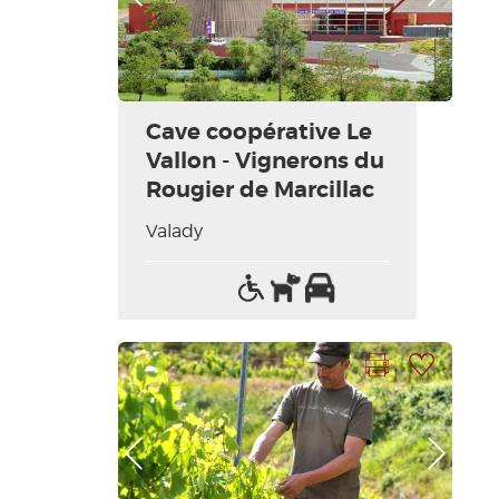
Cave coopérative Le
Vallon - Vignerons du
Rougier de Marcillac
Valady
Accès
Animaux
Parking
handicapés
acceptés
Imprimer la fiche
Ajouter à ma sélection
Photo Précédente
Photo Suivante