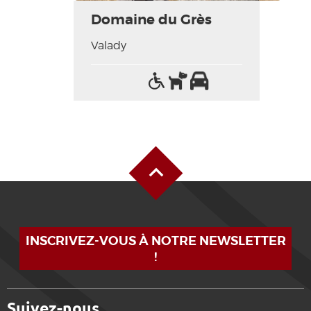
Domaine du Grès
Valady
Accès
Animaux
Parking
handicapés
acceptés
Haut de page
INSCRIVEZ-VOUS À NOTRE NEWSLETTER
!
Suivez-nous