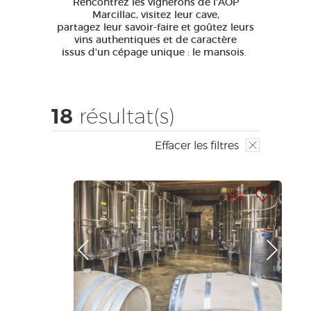
Rencontrez les vignerons de l'AOP
EDUCATIF
GR 65
GROUPES
PRESSE
Marcillac, visitez leur cave,
partagez leur savoir-faire et goûtez leurs
GRANDS SITES OCCITANIE
vins authentiques et de caractère
issus d'un cépage unique : le mansois.
MA SÉLECTION
18
résultat(s)
ACCÈS MALVOYANT
FR
Effacer les filtres
AVEYRON VIVRE VRAI
Imprimer la fiche
Ajouter à ma sélection
Photo Précédente
Photo Suivante