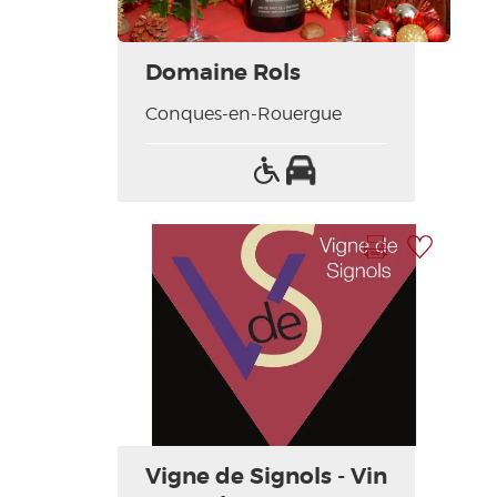
Domaine Rols
Conques-en-Rouergue
Accès
Parking
handicapés
Imprimer la fiche
Ajouter à ma sélection
Photo Précédente
Photo Suivante
Vigne de Signols - Vin