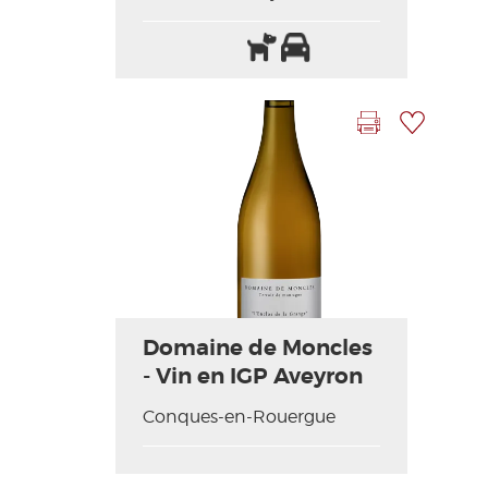
Animaux
Parking
acceptés
Imprimer la fiche
Ajouter à ma sélection
Photo Précédente
Photo Suivante
Domaine de Moncles
- Vin en IGP Aveyron
Conques-en-Rouergue