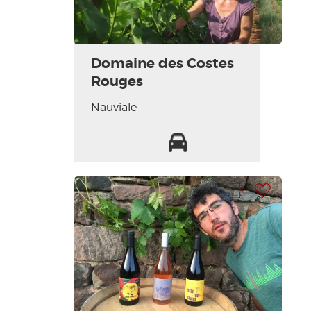
Domaine des Costes
Rouges
Nauviale
Parking
Imprimer la fiche
Ajouter à ma sélection