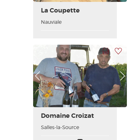
La Coupette
Nauviale
Imprimer la fiche
Ajouter à ma sélection
Photo Précédente
Photo Suivante
Domaine Croizat
Salles-la-Source